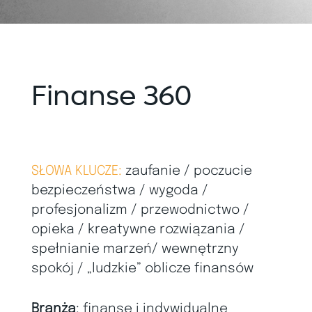
Finanse 360
SŁOWA KLUCZE:
zaufanie / poczucie
bezpieczeństwa / wygoda /
profesjonalizm / przewodnictwo /
opieka / kreatywne rozwiązania /
spełnianie marzeń/ wewnętrzny
spokój /
„l
udzkie
”
oblicze finansów
Branża
: finanse i indywidualne