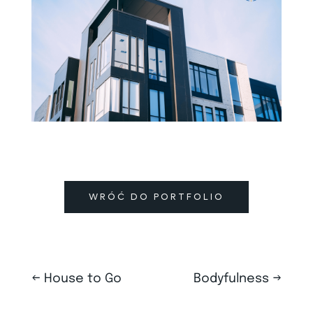
WRÓĆ DO PORTFOLIO
←
House to Go
Bodyfulness
→