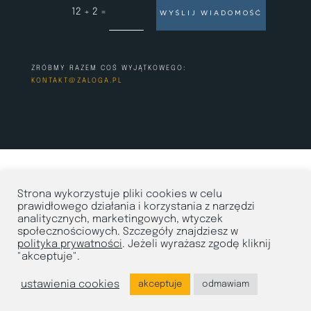
=
12 + 2
WYŚLIJ WIADOMOŚĆ
ZRÓBMY RAZEM COŚ WYJĄTKOWEGO:
KONTAKT@ZALOGA.PL
Strona wykorzystuje pliki cookies w celu
prawidłowego działania i korzystania z narzędzi
analitycznych, marketingowych, wtyczek
społecznościowych. Szczegóły znajdziesz w
polityka prywatności
. Jeżeli wyrażasz zgodę kliknij
"akceptuje".
ustawienia cookies
akceptuje
odmawiam