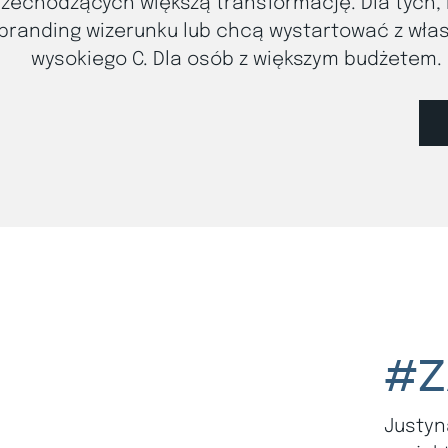
zechodzących większą transformację. Dla tych, 
branding wizerunku lub chcą wystartować z wła
wysokiego C. Dla osób z większym budżetem. C
#Z
Justyn