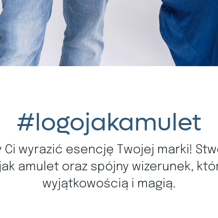
#logojakamulet
Ci wyrazić esencję Twojej marki! Stw
 jak amulet oraz spójny wizerunek, kt
wyjątkowością i magią.