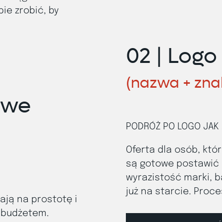
ie zrobić, by
02 |
Logo
(nazwa + znak
owe
PODRÓŻ PO LOGO JAK
Oferta dla osób, któ
są gotowe postawić 
wyrazistość marki, 
już na starcie. Proc
ają na prostotę i
m budżetem.