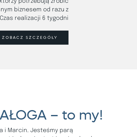
którzy potrzebują zrobić
snym biznesem od razu z
zas realizacji 6 tygodni
ZOBACZ SZCZEGÓŁY
AŁOGA – to my!
a i Marcin. Jesteśmy parą