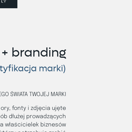
ÓŁY
 + branding
tyfikacja marki)
GO ŚWIATA TWOJEJ MARKI
ory, fonty i zdjęcia ujęte
sób dłużej prowadzących
la właścicielek biznesów